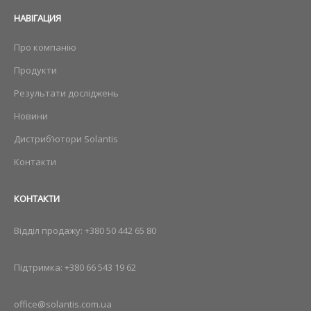
НАВIГАЦИЯ
Про компанію
Продукти
Результати досліджень
Новини
Дистриб’ютори Solantis
Контакти
КОНТАКТИ
Відділ продажу:
+380 50 442 65 80
Підтримка:
+380 66 543 19 62
office@solantis.com.ua