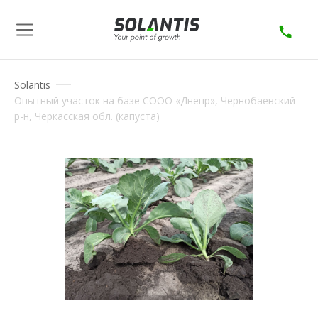
Solantis
Опытный участок на базе СООО «Днепр», Чернобаевский
р-н, Черкасская обл. (капуста)