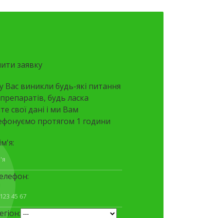
ити заявку
у Вас виникли будь-які питання
препаратів, будь ласка
е свої дані і ми Вам
ефонуємо протягом 1 години
м'я:
елефон:
егіон: