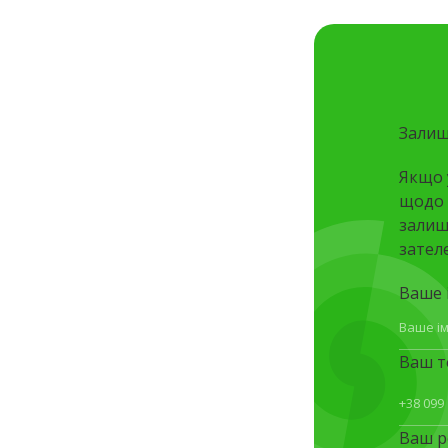
Залиш
Якщо 
щодо 
залишт
зател
Ваше і
Ваш т
Ваш р