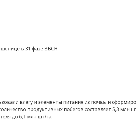
пшенице в 31 фазе ВВСН.
ьзовали влагу и элементы питания из почвы и сформир
 количество продуктивных побегов составляет 5,3 млн 
еля до 6,1 млн шт/га.