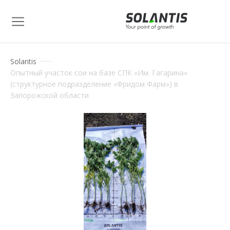
Solantis
Опытный участок сои на базе СПК «Им. Гагарина»
(структурное подразделение «Фридом Фарм») в
Запорожской области