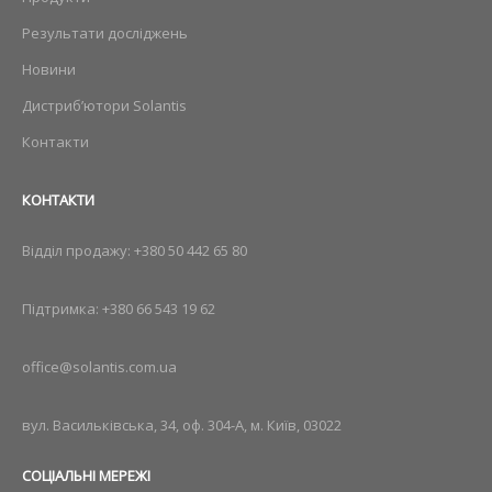
Результати досліджень
Новини
Дистриб’ютори Solantis
Контакти
КОНТАКТИ
Відділ продажу:
+380 50 442 65 80
Підтримка:
+380 66 543 19 62
office@solantis.com.ua
вул. Васильківська, 34, оф. 304-А, м. Київ, 03022
СОЦІАЛЬНІ МЕРЕЖІ