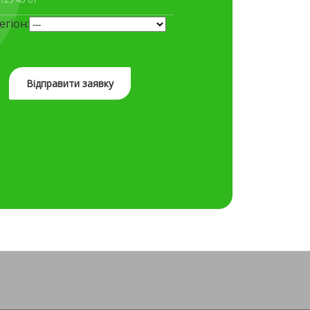
егіон: