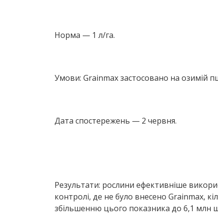
Норма — 1 л/га.
Умови: Grainmax застосовано на озимій пш
Дата спостережень — 2 червня.
Результати: рослини ефективніше викорис
контролі, де не було внесено Grainmax, к
збільшенню цього показника до 6,1 млн ш