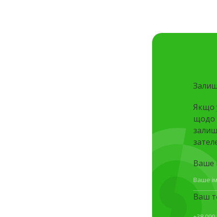
Залиш
Якщо 
щодо 
залишт
зател
Ваше і
Ваш т