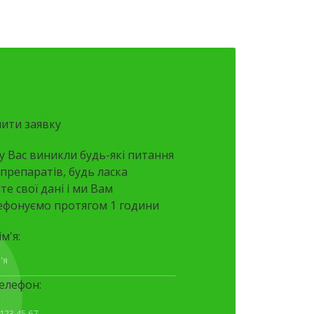
ити заявку
у Вас виникли будь-які питання
препаратів, будь ласка
е свої дані і ми Вам
ефонуємо протягом 1 години
м'я:
елефон: