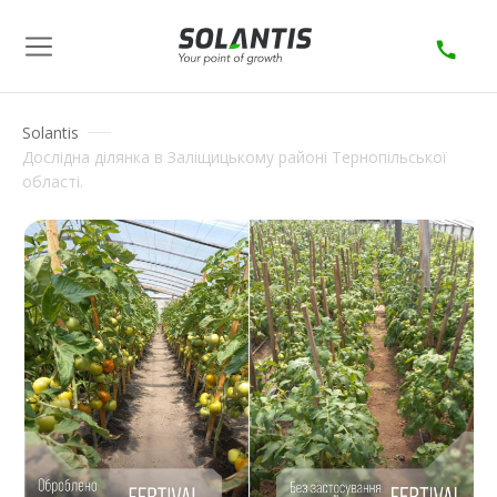
Solantis
Дослідна ділянка в Заліщицькому районі Тернопільської
області.