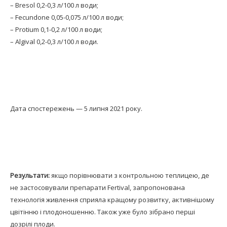
– Bresol 0,2-0,3 л/100 л води;
– Fecundone 0,05-0,075 л/100 л води;
– Protium 0,1-0,2 л/100 л води;
– Algival 0,2-0,3 л/100 л води.
Дата спостережень — 5 липня 2021 року.
Результати:
якщо порівнювати з контрольною теплицею, де
не застосовували препарати Fertival, запропонована
технологія живлення сприяла кращому розвитку, активнішому
цвітінню і плодоношенню. Також уже було зібрано перші
дозрілі плоди.