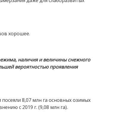
 вымерзания даже для слаборазвитых
вов хорошее.
режима, наличия и величины снежного
большей вероятностью проявления
 посеяли 8,07 млн га основных озимых
нию с 2019 г. (9,08 млн га).