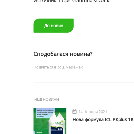
Источник: https://latifundist.com/
До новин
Сподобалася новина?
Поділіться в соц. мережах
ІНШІ НОВИНИ
14 Червня 2021
Нова формула ICL PKpluS 18-