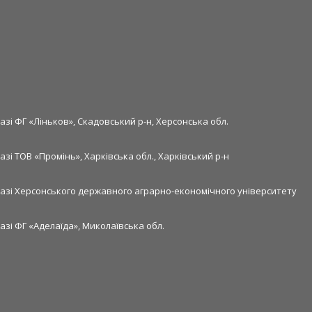
азі ФГ «Ліньков», Скадовський р-н, Херсонська обл.
азі ТОВ «Промінь», Харківська обл., Харківський р-н
базі Херсонського державного аграрно-економічного університету
азі ФГ «Аделаїда», Миколаївська обл.