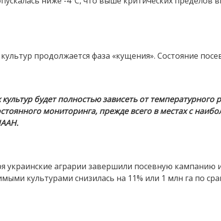
 опускалась ниже -4°С, что выше критических пределов
 культур продолжается фаза «кущения». Состояние посе
культур будет полностью зависеть от температурного 
остоянного мониторинга, прежде всего в местах с наи
НААН.
ря украинские аграрии завершили посевную кампанию и
ыми культурами снизилась на 11% или 1 млн га по сравне