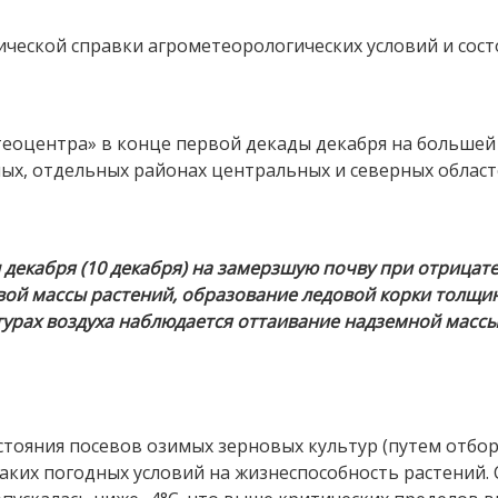
ческой справки агрометеорологических условий и сост
теоцентра» в конце первой декады декабря на большей
чных, отдельных районах центральных и северных област
 декабря (10 декабря) на замерзшую почву при отрицател
ой массы растений, образование ледовой корки толщино
рах воздуха наблюдается оттаивание надземной массы
тояния посевов озимых зерновых культур (путем отбо
аких погодных условий на жизнеспособность растений.