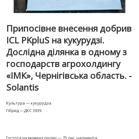
Припосівне внесення добрив
ICL PKpluS на кукурудзі.
Дослідна ділянка в одному з
господарств агрохолдингу
«ІМК», Чернігівська область. -
Solantis
Культура — кукурудза.
Гібрид —ДКС 3939.
Густота на момент посіву — 75 тис. насінин/га.