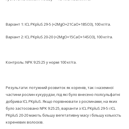
Варіант 1: ICL PKpluS 29-5 (+2MgO+21CaO+18SO3), 100 кг/га.
Варіант 2: ICL PKpluS 20-20 (+2MgO+15CaO+14SO3), 100 кг/га.
Контроль: NPK 9:25:25 у нормі 100 кг/га.
Результати: потужний розвиток як коренів, так і наземної
частини рослин кукурудзи, під які було внесено полісульфатні
добрива ICL PKpluS. Якщо порівнювати з рослинами, на яких
було застосовано NPK 9:25:25, варіанти з ICL PKpluS 29-5 і ICL
PKpluS 20-20 мають більшу вегетативну масу і більшу кількість
кореневих волосків.