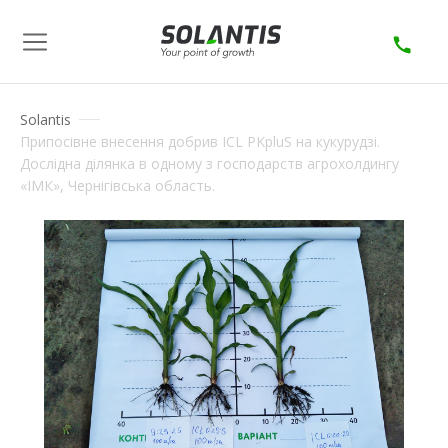
Solantis
Припосівне внесення добрив ICL PKpluS на кукурудзі.
Дослідна ділянка в одному з господарств агрохолдингу
«ІМК», Чернігівська область.