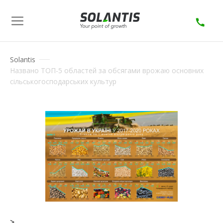
Solantis
Названо ТОП-5 областей за обсягами врожаю основних
сільськогосподарських культур
>