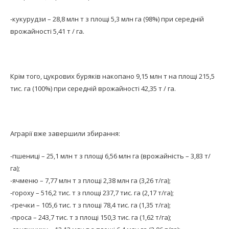
-кукурудзи – 28,8 млн т з площі 5,3 млн га (98%) при середній
врожайності 5,41 т / га.
Крім того, цукрових буряків накопано 9,15 млн т на площі 215,5
тис. га (100%) при середній врожайності 42,35 т / га.
Аграрії вже завершили збирання:
-пшениці – 25,1 млн т з площі 6,56 млн га (врожайність – 3,83 т/
га);
-ячменю – 7,77 млн ​​т з площі 2,38 млн га (3,26 т/га);
-гороху – 516,2 тис. т з площі 237,7 тис. га (2,17 т/га);
-гречки – 105,6 тис. т з площі 78,4 тис. га (1,35 т/га);
-проса – 243,7 тис. т з площі 150,3 тис. га (1,62 т/га);