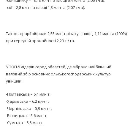
-соняшнику – 13,13 млн т з площі 6,4 млн га (2,06 т/га);
-сої – 2,8 млн т з площі 1,3 млн га (2,07 т/га).
Також аграрії зібрали 2,55 млн т ріпаку з площі 1,11 млн га (100%)
при середній врожайності 2,29 т / га.
У ТОП-5 лідерів серед областей, де зібрано найбільший
валовий збір основних сільськогосподарських культур
увійшли:
-Полтавська – 6,4 млн т;
-Харківська – 6,2 млн т;
-Чернігівська – 5,9 млн т;
-Вінницька – 5,6 млн т;
-Сумська – 5,5 млн т.