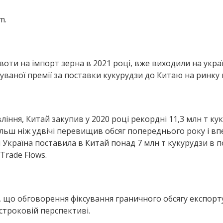
m.
оти на імпорт зерна в 2021 році, вже виходили на укра
уваної премії за поставки кукурудзи до Китаю на ринку н
ння, Китай закупив у 2020 році рекордні 11,3 млн т кукур
більш ніж удвічі перевищив обсяг попереднього року і в
ці Україна поставила в Китай понад 7 млн ​​т кукурудзи в 
Trade Flows.
 що обговорення фіксування граничного обсягу експорт
строковій перспективі.