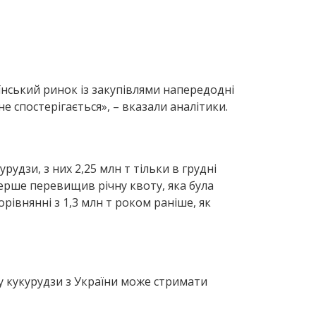
їнський ринок із закупівлями напередодні
е спостерігається», – вказали аналітики.
удзи, з них 2,25 млн т тільки в грудні
перше перевищив річну квоту, яка була
порівнянні з 1,3 млн т роком раніше, як
у кукурудзи з України може стримати