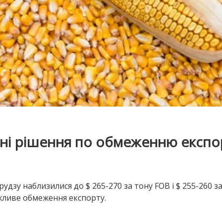
нні рішення по обмеженню експо
удзу наблизилися до $ 265-270 за тону FOB і $ 255-260 з
жливе обмеження експорту.