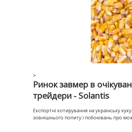
>
Ринок завмер в очікува
трейдери - Solantis
Експортні котирування на українську кукур
зовнішнього попиту і побоювань про мо