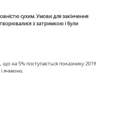
повністю сухим. Умови для закінчення
 утворювалися з затримкою і були
а, що на 5% поступається показнику 2019
 і ячменю.