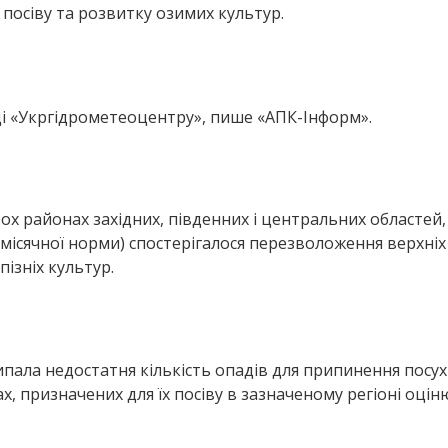
посіву та розвитку озимих культур.
ді «Укргідрометеоцентру», пише «АПК-Інформ».
х районах західних, південних і центральних областей, 
,5 місячної норми) спостерігалося перезволоження верхні
ізніх культур.
випала недостатня кількість опадів для припинення посух
, призначених для їх посіву в зазначеному регіоні оцін