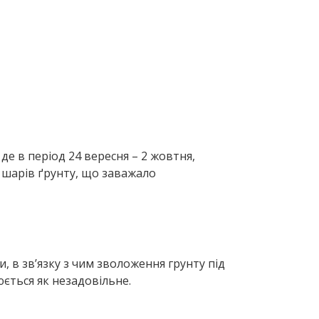
де в період 24 вересня – 2 жовтня,
х шарів ґрунту, що заважало
и, в зв’язку з чим зволоження грунту під
юється як незадовільне.