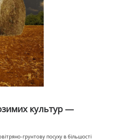
озимих культур —
овітряно-грунтову посуху в більшості