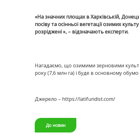
«На значних площах в Харківській, Донець
посіву та осінньої вегетації озимих куль
розріджені », – відзначають експерти.
Нагадаємо, що озимими зерновими культура
року (7,6 млн га) і буде в основному об
Джерело – https://latifundist.com/
До новин