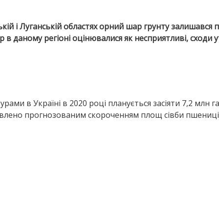
кій і Луганській областях орний шар грунту залишався 
тур в даному регіоні оцінювалися як несприятливі, сходи
ми в Україні в 2020 році планується засіяти 7,2 млн г
умовлено прогнозованим скороченням площ сівби пшениці